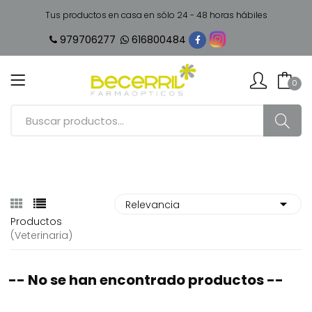
Tus productos en casa en sólo 24 - 48 horas hábiles
979706277
616800484
0
Productos
(veterinaria)
-- No se han encontrado productos --