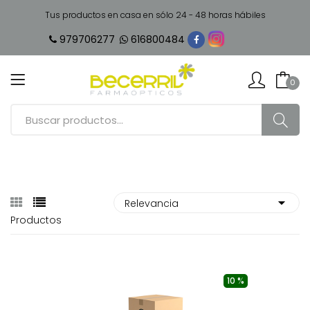
Tus productos en casa en sólo 24 - 48 horas hábiles
979706277
616800484
0
Productos
10 %