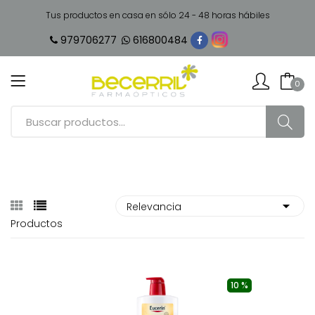
Tus productos en casa en sólo 24 - 48 horas hábiles
979706277
616800484
0
Productos
10 %