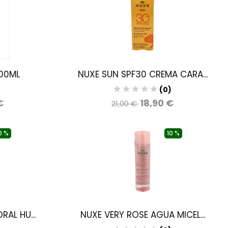
200ML
NUXE SUN SPF30 CREMA CARA...
)
(0)
€
18,90 €
21,00 €
0 %
10 %
AL HU...
NUXE VERY ROSE AGUA MICEL...