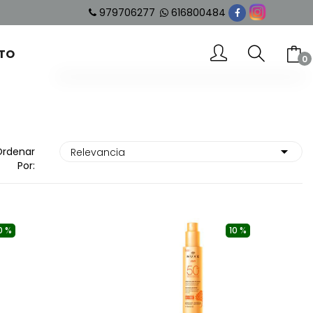
979706277
616800484
TO
0
-- No hay elementos en el carrito --
SUBTOTAL
0.00 €
Ordenar
Por:
VER CARRITO
IR AL PAGO
0 %
10 %