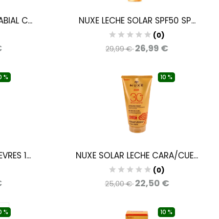
IAL C...
NUXE LECHE SOLAR SPF50 SP...
)
(0)
€
26,99 €
29,99 €
0 %
10 %
RES 1...
NUXE SOLAR LECHE CARA/CUE...
)
(0)
€
22,50 €
25,00 €
0 %
10 %