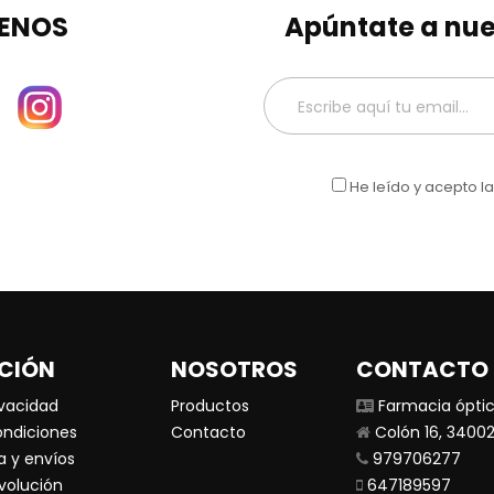
ENOS
Apúntate a nue
He leído y acepto l
CIÓN
NOSOTROS
CONTACTO
ivacidad
Productos
Farmacia óptic
ondiciones
Contacto
Colón 16, 34002
a y envíos
979706277
evolución
647189597