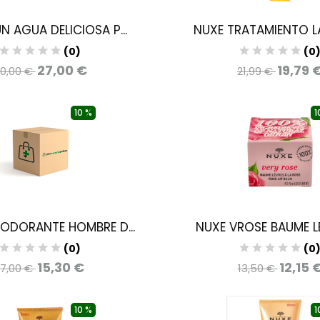
N AGUA DELICIOSA P...
NUXE TRATAMIENTO LAB
(0)
(0
27,00 €
19,79 
0,00 €
21,99 €
10 %
1
ODORANTE HOMBRE D...
NUXE VROSE BAUME LEV
(0)
(0
15,30 €
12,15 
17,00 €
13,50 €
10 %
1