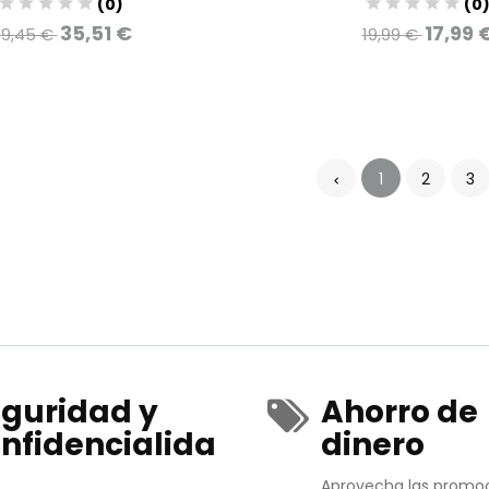
(0)
(0
35,51 €
17,99 
39,45 €
19,99 €
1
2
3
guridad y
Ahorro de
nfidencialida
dinero
Aprovecha las promo